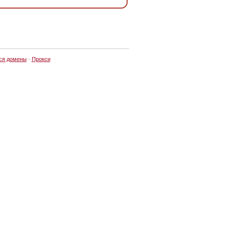
ся домены
·
Прокси