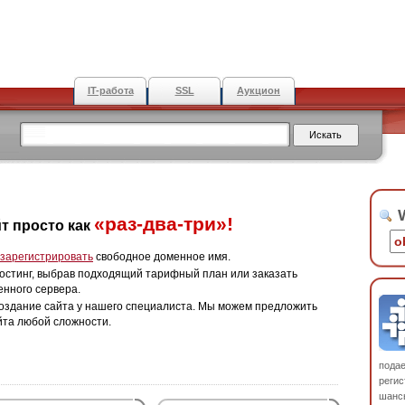
IT-работа
SSL
Аукцион
W
«раз-два-три»!
т просто как
зарегистрировать
свободное доменное имя.
остинг, выбрав подходящий тарифный план или заказать
енного сервера.
оздание сайта у нашего специалиста. Мы можем предложить
йта любой сложности.
пода
регис
шанс