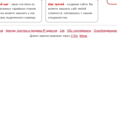
ой шаг
- заказ хостинга из
Шаг третий
- создание сайта. Вы
агаемых тарифных планов.
можете заказать сайт любой
 вы можете заказать у нас
сложности, связавшись с нашим
овку выделенного сервера.
специалистом.
ов
·
Аренда, покупка и продажа IP-адресов
·
Job
·
SSL-сертификаты
·
Освобождающие
Домен зарегистрирован через
i7.RU
.
Whois